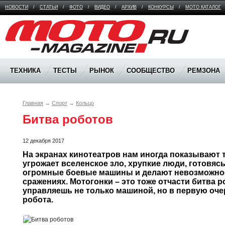
НОВОСТИ
/
СТАТЬИ
/
ФОТО
/
ВИДЕО
/
АРХИВ
/
КОНКУРСЫ
/
МОТО КАТАЛОГ
Moto Magazine
ТЕХНИКА
ТЕСТЫ
РЫНОК
СООБЩЕСТВО
РЕМЗОНА
Главная
→
Спорт
→
Кольцо
Битва роботов
12 декабря 2017
На экранах кинотеатров нам иногда показывают т
угрожает вселенское зло, хрупкие люди, готовясь 
огромные боевые машины и делают невозможное
сражениях. Мотогонки – это тоже отчасти битва ро
управляешь не только машиной, но в первую очер
робота.