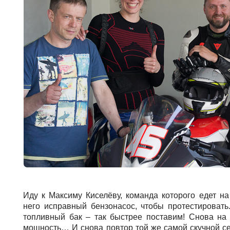
Иду к Максиму Киселёву, команда которого едет н
него исправный бензонасос, чтобы протестировать
топливный бак – так быстрее поставим! Снова на 
мощность… И снова повтор той же самой скучной се