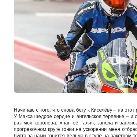
Начинаю с того, что снова бегу к Киселёву – на этот
У Макса щедрое сердце и ангельское терпенье – и о
раз моя королева, «пан её Галя», запела и запляса
прогревочном круге гонки на ускорении меня отбрас
будто за нами гонится ведьма в ступе на ракетном то