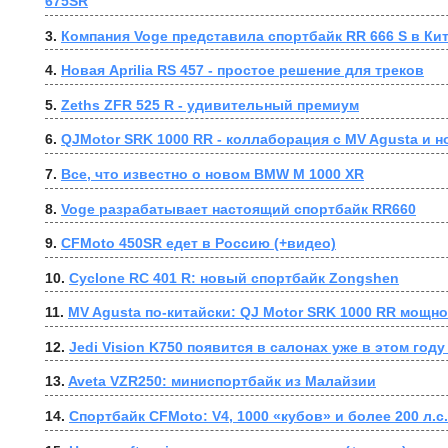
675SR
3. 
Компания Voge представила спортбайк RR 666 S в Ки
4. 
Новая Aprilia RS 457 - простое решение для треков
5. 
Zeths ZFR 525 R - удивительный премиум
6. 
QJMotor SRK 1000 RR - коллаборация с MV Agusta и 
7. 
Все, что известно о новом BMW M 1000 XR
8. 
Voge разрабатывает настоящий спортбайк RR660
9. 
CFMoto 450SR едет в Россию (+видео)
10. 
Cyclone RC 401 R: новый спортбайк Zongshen
11. 
MV Agusta по-китайски: QJ Motor SRK 1000 RR мощнос
12. 
Jedi Vision K750 появится в салонах уже в этом году
13. 
Aveta VZR250: миниспортбайк из Малайзии
14. 
Спортбайк CFMoto: V4, 1000 «кубов» и более 200 л.с.