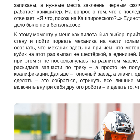
запиканы, а нужные места заклеены черным ско
работает квикшитер. На вопрос о том, что с послед
отвечает: «Я что, похож на Кашпировского?..» Единст
дело было не в бензонасосе.
К этому моменту у меня как пилота был выбор: прий
стену и пойти порвать механика на части голым
осознать, что механик здесь ни при чём, что мотоц
кубик на этот раз выпал не шестёркой, а единицей. 
при этом я не поскользнулась на разлитом масле,
раскидала запчасти по треку – а просто не пол
квалификации. Дальше – гоночный заезд, а значит, е
сделать – это собраться, отринуть все лишние м
включить внутри себя другого робота – и делать то, ч