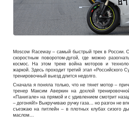
Moscow Raceway – самый быстрый трек в России. С
скоростным поворотом-дугой, где можно разогнать
космос. На этом треке война моторов и техноло
жаркой. Здесь проходит третий этап «Российского С
тренировочный выезд длится недолго.
Сначала я поняла только, что не тянет мотор – прич
тренер Максим Аверкин на дохлой тренировочно
«Панигале» на прямой и с удивлением смотрит назад
– догоняй!» Выкручиваю ручку газа… но разгон не вп
съезжаю на питлейн – в плотных клубах сизого ды
маслом…