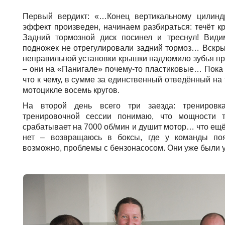
Первый вердикт: «…Конец вертикальному цилиндр
эффект произведен, начинаем разбираться: течёт 
Задний тормозной диск посинел и треснул! Види
подножек не отрегулировали задний тормоз… Вскрыти
неправильной установки крышки надломило зубья 
– они на «Панигале» почему-то пластиковые… Пока
что к чему, в сумме за единственный отведённый на
мотоцикле восемь кругов.
На второй день всего три заезда: тренировк
тренировочной сессии понимаю, что мощности т
срабатывает на 7000 об/мин и душит мотор… что ещё
нет – возвращаюсь в боксы, где у команды поя
возможно, проблемы с бензонасосом. Они уже были у