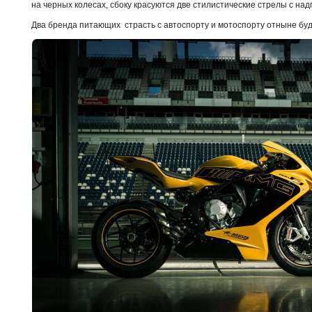
на черных колесах, сбоку красуются две стилистические стрелы с на
Два бренда питающих страсть с автоспорту и мотоспорту отныне буд