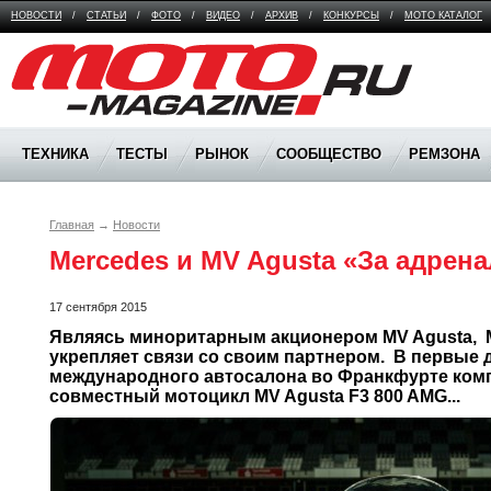
НОВОСТИ
/
СТАТЬИ
/
ФОТО
/
ВИДЕО
/
АРХИВ
/
КОНКУРСЫ
/
МОТО КАТАЛОГ
Moto Magazine
ТЕХНИКА
ТЕСТЫ
РЫНОК
СООБЩЕСТВО
РЕМЗОНА
Главная
→
Новости
Mercedes и MV Agusta «За адрен
17 сентября 2015
Являясь миноритарным акционером MV Agusta,  
укрепляет связи со своим партнером.  В первые д
международного автосалона во Франкфурте комп
совместный мотоцикл MV Agusta F3 800 AMG...