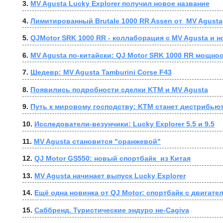
3. 
MV Agusta Lucky Explorer получил новое название
4. 
Лимитированный Brutale 1000 RR Assen от  MV Agusta
5. 
QJMotor SRK 1000 RR - коллаборация с MV Agusta и 
6. 
MV Agusta по-китайски: QJ Motor SRK 1000 RR мощнос
7. 
Шедевр: MV Agusta Tamburini Corse F43
8. 
Появились подробности сделки KTM и MV Agusta
9. 
Путь к мировому господству: KTM станет дистрибь
10. 
Исследователи-везунчики: Lucky Explorer 5.5 и 9.5
11. 
MV Agusta становится "оранжевой"
12. 
QJ Motor GS550: новый спортбайк  из Китая
13. 
MV Agusta начинает выпуск Lucky Explorer
14. 
Ещё одна новинка от QJ Motor: спортбайк с двигате
15. 
Саббренд. Туристические эндуро не-Cagiva