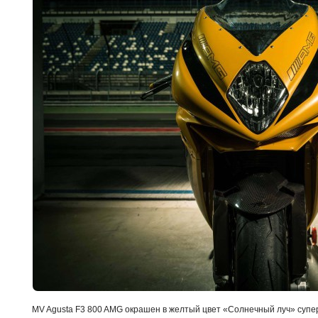
MV Agusta F3 800 AMG окрашен в желтый цвет «Солнечный луч» супе