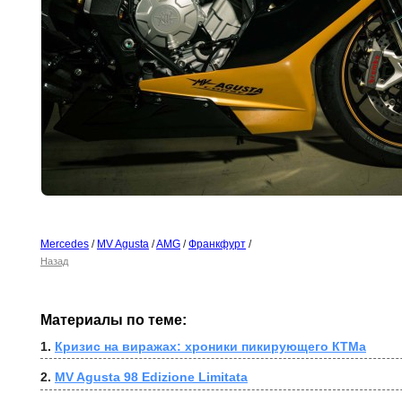
Mercedes
/
MV Agusta
/
AMG
/
Франкфурт
/
Назад
Материалы по теме:
1. 
Кризис на виражах: хроники пикирующего КТМа
2. 
MV Agusta 98 Edizione Limitata