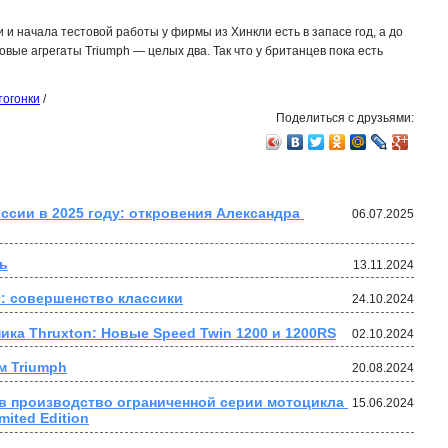
 и начала тестовой работы у фирмы из Хинкли есть в запасе год, а до
вые агрегаты Triumph — целых два. Так что у британцев пока есть
огонки
/
Поделиться с друзьями:
ссии в 2025 году: откровения Александра 
06.07.2025
ь
13.11.2024
: совершенство классики
24.10.2024
ика Thruxton: Новые Speed Twin 1200 и 1200RS
02.10.2024
м Triumph
20.08.2024
 в производство ограниченной серии мотоцикла 
15.06.2024
mited Edition