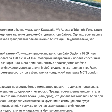
сточники обычно указывали Kawasaki, MV Agusta и Triumph. Реже к ним
единяет наличие среднекубатурных спортбайков. Однако, если верить
начала фаворитами слыли именно британцы. Неудивительно, что
нной гамме «Триумфа» присутствовал спортбайк Daytona 675R, чья
олагала 128 л.с. и 74 Н·м. Мотоцикл интересный и вполне способный.
 эконорм Euro-4 его пришлось снять с производства (сейчас
ову будущего монодвигателя Moto2, видимо, ляжет другая «тройка»:
 премьера состоится в феврале на лондонской выставке MCN London
озволит построить более компактное шасси, что должно порадовать
 ширину хондовских «четверок». Правда, точки крепления двигателя
ысоко (на головке блока цилиндров), что добавляет головной боли при
анным уровнем жесткости на кручение и изгиб (где они будут
неизвестно). К тому же гоночная эксплуатация в «Мировом
а недостаточную надежность британских моторов.