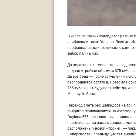
В числе основных кандидатов разные и
прибавляли также Yamaha. Всех их объ
неофициальным источникам, с самого 
выбор пал на них.
До недавнего времени в производстве
рядная «тройка» объемом 675 см³ расп
Да вот беда — после вступления в силу
распродаются остатки). Поэтому в осн
765-кубовая от будущего нейкеда, чья
Motorcycle Show.
Переход с четырех цилиндров на три п
гонщиков, жаловавшихся на чрезмерную
Daytona 675 расположены непривычно в
проектировании рамы с запрограммиров
расположены у новой «тройки» — пока 
Суперспорте» предыдущих лет выявил