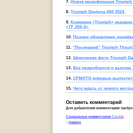
7. 
Новая модификация Triumph T
8. 
Triumph Daytona 660 2024 
9. 
Компания «Triumph» недавно
«TF 250-X» 
10. 
Полное обновление линейки
11. 
"Последний" Triumph Thrux
12. 
Шпионские фото Triumph Da
13. 
Все подробности о выходе T
14. 
CFMOTO впервые выпустит 
15. 
Чего ждать от нового мотоц
Оставить комментарий
Для добавления комментария требу
Социальные комментарии
Cackl
e
↑
Наверх