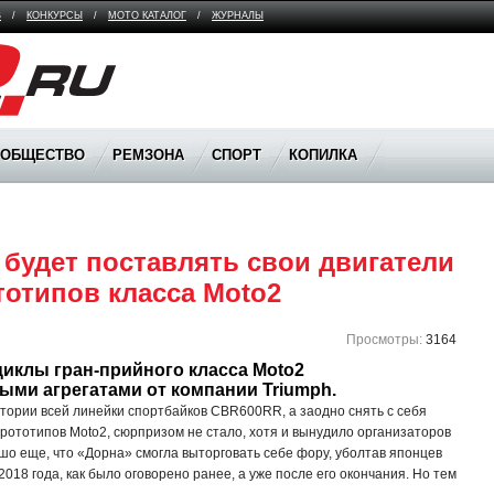
В
/
КОНКУРСЫ
/
МОТО КАТАЛОГ
/
ЖУРНАЛЫ
ООБЩЕСТВО
РЕМЗОНА
СПОРТ
КОПИЛКА
будет поставлять свои двигатели 
тотипов класса Moto2
Просмотры:
3164
иклы гран-прийного класса Moto2 
ми агрегатами от компании Triumph.
тории всей линейки спортбайков CBR600RR, а заодно снять с себя
рототипов Moto2, сюрпризом не стало, хотя и вынудило организаторов
шо еще, что «Дорна» смогла выторговать себе фору, уболтав японцев
018 года, как было оговорено ранее, а уже после его окончания. Но тем