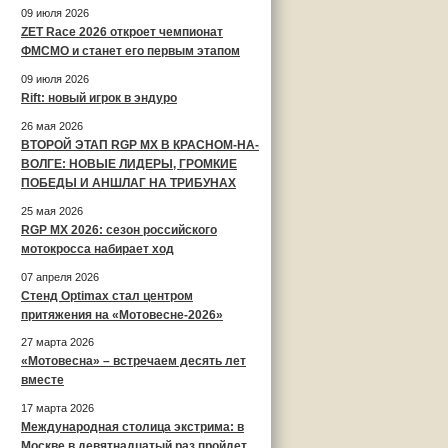
09 июля 2026
ZET Race 2026 откроет чемпионат
ФМСМО и станет его первым этапом
09 июля 2026
Rift: новый игрок в эндуро
26 мая 2026
ВТОРОЙ ЭТАП RGP MX В КРАСНОМ-НА-
ВОЛГЕ: НОВЫЕ ЛИДЕРЫ, ГРОМКИЕ
ПОБЕДЫ И АНШЛАГ НА ТРИБУНАХ
25 мая 2026
RGP MX 2026: сезон российского
мотокросса набирает ход
07 апреля 2026
Стенд Optimax стал центром
притяжения на «Мотовесне-2026»
27 марта 2026
«Мотовесна» – встречаем десять лет
вместе
17 марта 2026
Международная столица экстрима: в
Москве в девятнадцатый раз пройдет