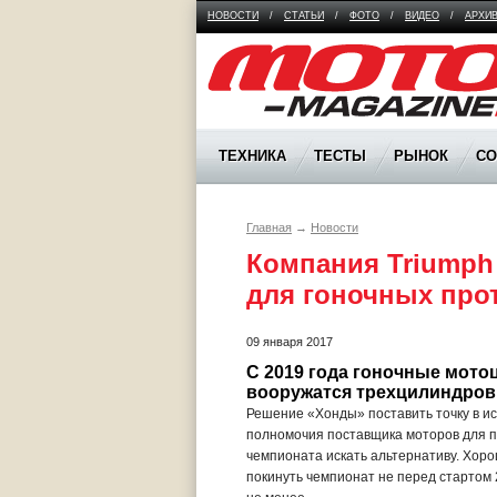
НОВОСТИ
/
СТАТЬИ
/
ФОТО
/
ВИДЕО
/
АРХИ
Moto Magazine
ТЕХНИКА
ТЕСТЫ
РЫНОК
С
Главная
→
Новости
Компания Triumph 
для гоночных про
09 января 2017
С 2019 года гоночные мотоц
вооружатся трехцилиндровы
Решение «Хонды» поставить точку в ис
полномочия поставщика моторов для п
чемпионата искать альтернативу. Хоро
покинуть чемпионат не перед стартом 2