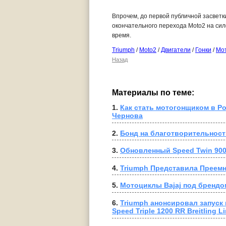
Впрочем, до первой публичной засветки
окончательного перехода Moto2 на сило
время.
Triumph
/
Moto2
/
Двигатели
/
Гонки
/
Мот
Назад
Материалы по теме:
1. 
Как стать мотогонщиком в Ро
Чернова
2. 
Бонд на благотворительност
3. 
Обновленный Speed Twin 900
4. 
Triumph Представила Преемн
5. 
Мотоциклы Bajaj под брендо
6. 
Triumph анонсировал запуск
Speed Triple 1200 RR Breitling Li