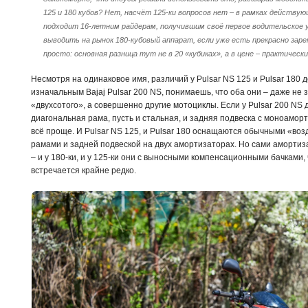
125 и 180 кубов? Нет, насчёт 125-ки вопросов нет – в рамках действу
подходит 16-летним райдерам, получившим своё первое водительское 
выводить на рынок 180-кубовый аппарат, если уже есть прекрасно заре
просто: основная разница тут не в 20 «кубиках», а в цене – практически
Несмотря на одинаковое имя, различий у Pulsar NS 125 и Pulsar 180 д
изначальным Bajaj Pulsar 200 NS, понимаешь, что оба они – даже н
«двухсотого», а совершенно другие мотоциклы. Если у Pulsar 200 NS
диагональная рама, пусть и стальная, и задняя подвеска с моноамор
всё проще. И Pulsar NS 125, и Pulsar 180 оснащаются обычными «в
рамами и задней подвеской на двух амортизаторах. Но сами аморти
– и у 180-ки, и у 125-ки они с выносными компенсационными бачками,
встречается крайне редко.