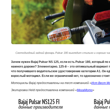
Светодиодный задний фонарь Pulsar 180 выглядит стильно и хорошо ч
Зачем нужен Bajaj Pulsar NS 125, если есть Pulsar 180, который по
намного дороже? Элементарно. 125-й – это оптимальный вариант п
что получившего водительское удостоверение категории А1. Он ед
взрослый мотоцикл. Если же ограничений нет, то однозначно стоит 
Мотоциклы Bajaj предоставлены на тест компанией «
Ист Вест М
Экипировка Held предоставлена компанией «
МегаМото
»