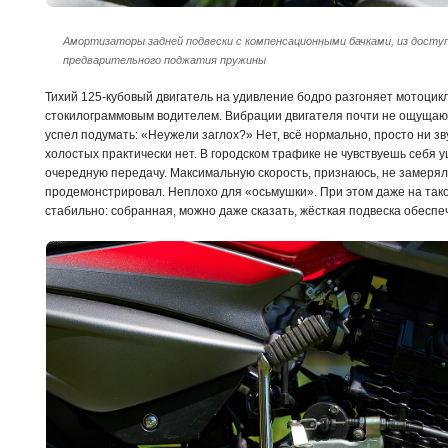
Амортизаторы задней подвески с компенсационными бачками, из досту
предварительного поджатия пружины
Тихий 125-кубовый двигатель на удивление бодро разгоняет мотоцикл
стокилограммовым водителем. Вибрации двигателя почти не ощущают
успел подумать: «Неужели заглох?» Нет, всё нормально, просто ни зв
холостых практически нет. В городском трафике не чувствуешь себя
очередную передачу. Максимальную скорость, признаюсь, не замерял
продемонстрировал. Неплохо для «осьмушки». При этом даже на тако
стабильно: собранная, можно даже сказать, жёсткая подвеска обеспе