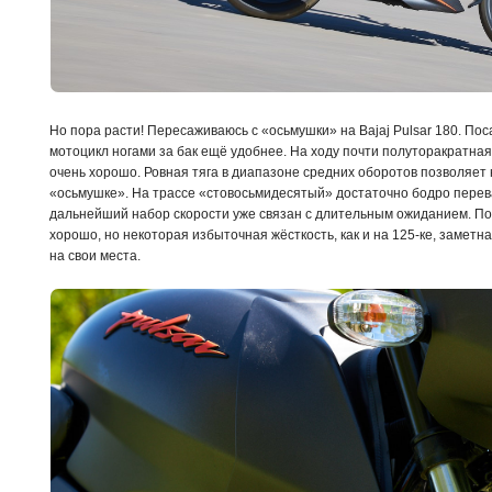
Но пора расти! Пересаживаюсь с «осьмушки» на Bajaj Pulsar 180. По
мотоцикл ногами за бак ещё удобнее. На ходу почти полуторакратна
очень хорошо. Ровная тяга в диапазоне средних оборотов позволяет н
«осьмушке». На трассе «стовосьмидесятый» достаточно бодро перева
дальнейший набор скорости уже связан с длительным ожиданием. По
хорошо, но некоторая избыточная жёсткость, как и на 125-ке, заметна
на свои места.