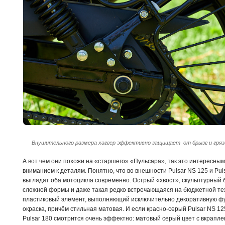
Внушительного размера хаггер эффективно защищает от брызг и грязи 
А вот чем они похожи на «старшего» «Пульсара», так это интересны
вниманием к деталям. Понятно, что во внешности Pulsar NS 125 и Pul
выглядят оба мотоцикла современно. Острый «хвост», скульптурный 
сложной формы и даже такая редко встречающаяся на бюджетной техн
пластиковый элемент, выполняющий исключительно декоративную фу
окраска, причём стильная матовая. И если красно-серый Pulsar NS 1
Pulsar 180 смотрится очень эффектно: матовый серый цвет с вкрапл