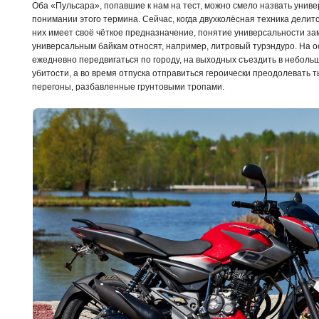
Оба «Пульсара», попавшие к нам на тест, можно смело назвать унив
понимании этого термина. Сейчас, когда двухколёсная техника делитс
них имеет своё чёткое предназначение, понятие универсальности зам
универсальным байкам относят, например, литровый турэндуро. На ос
ежедневно передвигаться по городу, на выходных съездить в неболь
убитости, а во время отпуска отправиться героически преодолевать
перегоны, разбавленные грунтовыми тропами.