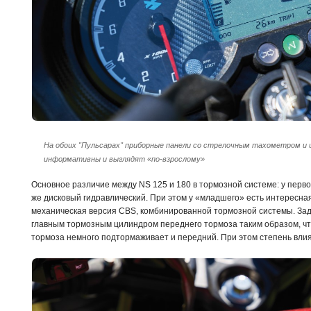
На обоих "Пульсарах" приборные панели со стрелочным тахометром и
информативны и выглядят «по‑взрослому»
Основное различие между NS 125 и 180 в тормозной системе: у перво
же дисковый гидравлический. При этом у «младшего» есть интересная
механическая версия CBS, комбинированной тормозной системы. За
главным тормозным цилиндром переднего тормоза таким образом, чт
тормоза немного подтормаживает и передний. При этом степень вли