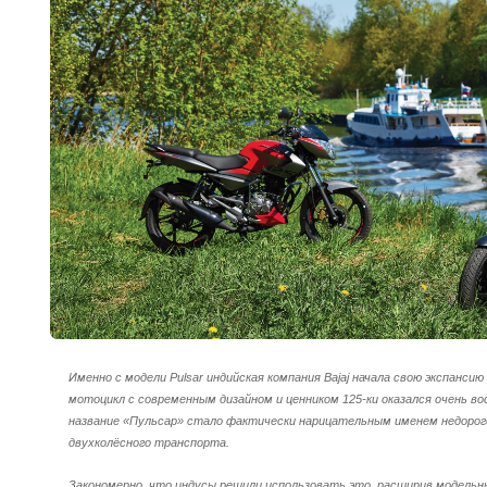
Именно с модели Pulsar индийская компания Bajaj начала свою экспансию 
мотоцикл с современным дизайном и ценником 125-ки оказался очень во
название «Пульсар» стало фактически нарицательным именем недорого
двухколёсного транспорта.
Закономерно, что индусы решили использовать это, расширив модельн