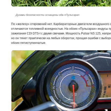
Дугами безопасности оснащены оба «Пульсара»
По «железу» откровений нет. Карбюраторные двигатели воздушного
отличаются топливной всеядностью. На обоих «Пульсарах» индусы 
зажигания CDI DTS-I с двумя свечами. Мощность Pulsar NS 125, напри
но он тянет практически на любых оборотах, прощая ошибки с выборо
обоих пятиступенчатые.