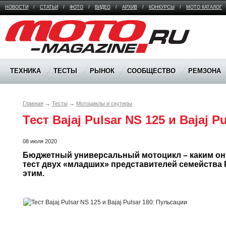
НОВОСТИ
/
СТАТЬИ
/
ФОТО
/
ВИДЕО
/
АРХИВ
/
КОНКУРСЫ
/
МОТО КАТАЛОГ
Moto Magazine
ТЕХНИКА
ТЕСТЫ
РЫНОК
СООБЩЕСТВО
РЕМЗОНА
Главная
→
Тесты
→
Мотоциклы и скутеры
Тест Bajaj Pulsar NS 125 и Bajaj P
08 июля 2020
Бюджетный универсальный мотоцикл – каким он 
тест двух «младших» представителей семейства Pu
этим.