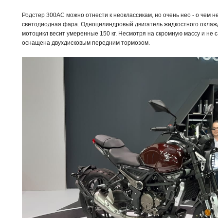
Родстер 300АС можно отнести к неоклассикам, но очень нео - о чем 
светодиодная фара. Одноцилиндровый двигатель жидкостного охлажд
мотоцикл весит умеренные 150 кг. Несмотря на скромную массу и н
оснащена двухдисковым передним тормозом.