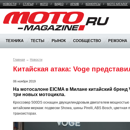
НОВОСТИ
/
СТАТЬИ
/
ФОТО
/
ВИДЕО
/
АРХИВ
/
КОНКУРСЫ
/
МОТО КАТАЛОГ
Moto Magazine
ТЕХНИКА
ТЕСТЫ
РЫНОК
СООБЩЕСТВО
РЕМЗОНА
Главная
→
Новости
Китайская атака: Voge представ
06 ноября 2019
На мотосалоне EICMA в Милане китайский бренд 
три новых мотоцикла. 
Кроссовер 500DS оснащен двухцилиндровым двигателем мощностью 46
китайским меркам: подвески Showa, шины Pirelli, ABS Bosch, цветна
транзисторах.