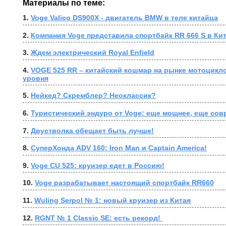
Материалы по теме:
1. 
Voge Valico DS900X - двигатель BMW в теле китайца
2. 
Компания Voge представила спортбайк RR 666 S в Ки
3. 
Ждем электрический Royal Enfield
4. 
VOGE 525 RR – китайский кошмар на рынке мотоцикло
уровня
5. 
Нейкед? Скремблер? Неоклассик?
6. 
Туристический эндуро от Voge: еще мощнее, еще сов
7. 
Двустволка обещает быть лучше!
8. 
СуперХонда ADV 160: Iron Man и Captain America!
9. 
Voge CU 525: круизер едет в Россию!
10. 
Voge разрабатывает настоящий спортбайк RR660
11. 
Wuling Serpol № 1: новый круизер из Китая
12. 
RGNT № 1 Classic SE: есть рекорд! 