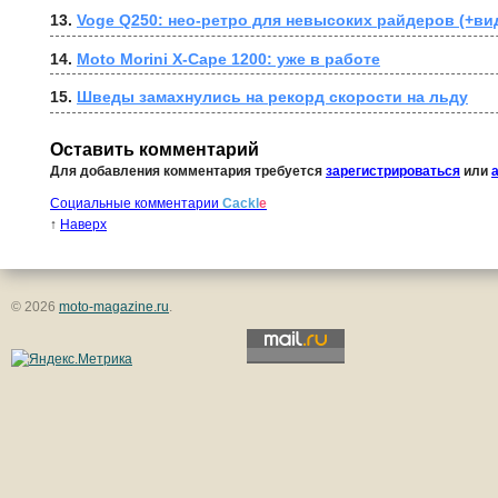
13. 
Voge Q250: нео-ретро для невысоких райдеров (+ви
14. 
Moto Morini X-Cape 1200: уже в работе
15. 
Шведы замахнулись на рекорд скорости на льду
Оставить комментарий
Для добавления комментария требуется
зарегистрироваться
или
Социальные комментарии
Cackl
e
↑
Наверх
© 2026
moto-magazine.ru
.