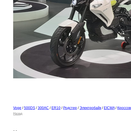
Voge
/
500DS
/
300АС
/
ER10
/
Родстер
/
Электробайк
/
EICMA
/
Кроссов
Назад